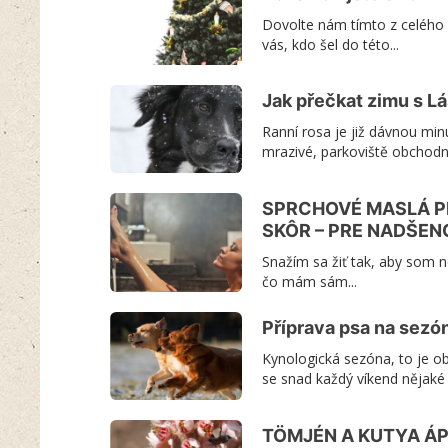
Dovolte nám tímto z celého
vás, kdo šel do této...
Jak přečkat zimu s L
Ranní rosa je již dávnou minu
mrazivé, parkoviště obchodn
SPRCHOVÉ MASLÁ PR
SKÔR – PRE NADŠEN
Snažím sa žiť tak, aby som n
čo mám sám...
Příprava psa na sezó
Kynologická sezóna, to je o
se snad každý víkend nějaké p
TÖMJÉN A KUTYA Á