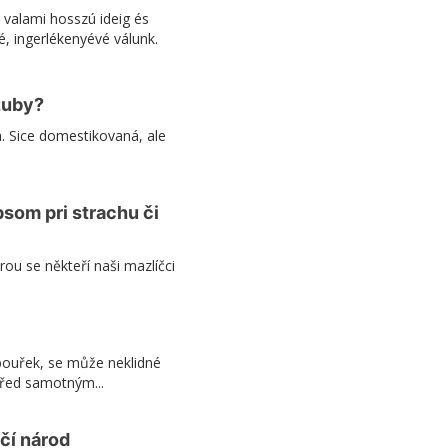
 valami hosszú ideig és
, ingerlékenyévé válunk.
 zuby?
a. Sice domestikovaná, ale
som pri strachu či
rou se někteří naši mazlíčci
 bouřek, se může neklidné
před samotným...
ičí národ