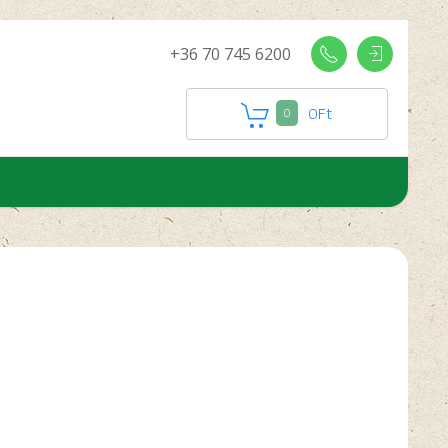
+36 70 745 6200
0
Ft
0