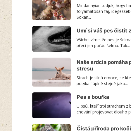
Mindannyian tudjuk, hogy ha
folyamatosan fáj, idegessebé
Sokan...
Umí si váš pes čistit
Všichni víme, že pes je šelm
přeci jen pořád šelma. Tak...
Naše srdcia pomáha p
stresu
Strach je silná emoce, se kte
potýkají úplně stejně jako...
Pes a bouřka
U psů, kteří trpí strachem z
chování projevovat dlouho 
Čistá příroda pro koč