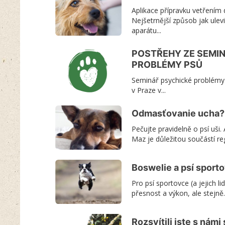
Aplikace přípravku vetřením 
Nejšetrnější způsob jak ulev
aparátu...
POSTŘEHY ZE SEMI
PROBLÉMY PSŮ
Seminář psychické problémy p
v Praze v...
Odmasťovanie ucha? 
Pečujte pravidelně o psí uši
Maz je důležitou součástí reg
Boswelie a psí sporto
Pro psí sportovce (a jejich lid
přesnost a výkon, ale stejně..
Rozsvítili jste s námi