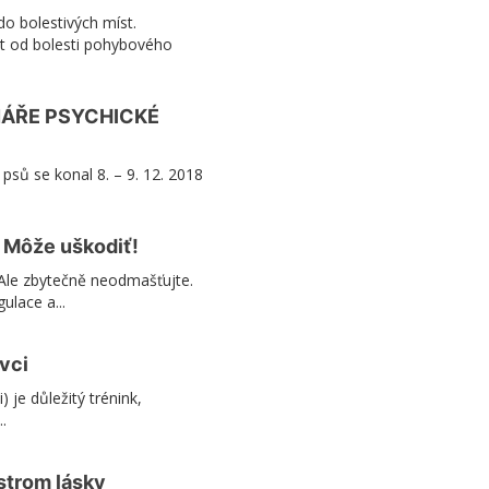
do bolestivých míst.
it od bolesti pohybového
NÁŘE PSYCHICKÉ
sů se konal 8. – 9. 12. 2018
Môže uškodiť!
. Ale zbytečně neodmašťujte.
ulace a...
vci
i) je důležitý trénink,
.
 strom lásky