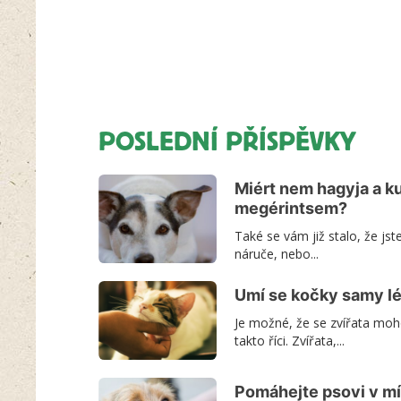
POSLEDNÍ PŘÍSPĚVKY
Miért nem hagyja a k
megérintsem?
Také se vám již stalo, že jst
náruče, nebo...
Umí se kočky samy lé
Je možné, že se zvířata moho
takto říci. Zvířata,...
Pomáhejte psovi v mí