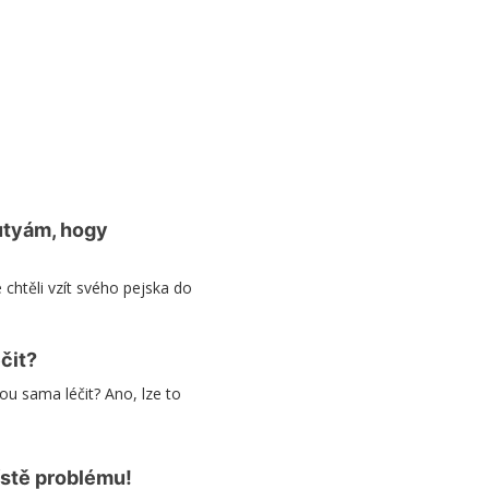
utyám, hogy
e chtěli vzít svého pejska do
čit?
u sama léčit? Ano, lze to
stě problému!