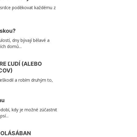
 srdce poděkovat každému z
áskou?
lostí, dny bývají bělavé a
ích domů...
E ĽUDÍ (ALEBO
COV)
eškodil a robím druhým to,
nu
bdobí, kdy je možné zúčastnit
sí...
POLÁSÁBAN