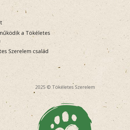
t
űködik a Tökéletes
m
tes Szerelem család
2025 © Tökéletes Szerelem