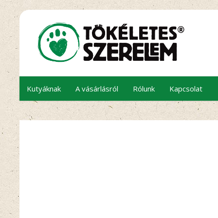
Kutyáknak
A vásárlásról
Rólunk
Kapcsolat