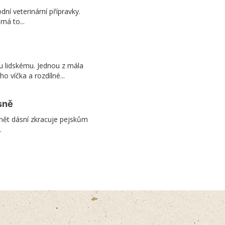
odní veterinární přípravky.
 má to...
u lidskému. Jednou z mála
ho víčka a rozdílné...
sně
ánět dásní zkracuje pejskům
.