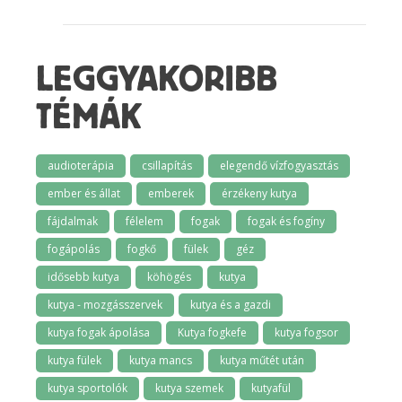
LEGGYAKORIBB
TÉMÁK
audioterápia
csillapítás
elegendő vízfogyasztás
ember és állat
emberek
érzékeny kutya
fájdalmak
félelem
fogak
fogak és fogíny
fogápolás
fogkő
fülek
géz
idősebb kutya
köhögés
kutya
kutya - mozgásszervek
kutya és a gazdi
kutya fogak ápolása
Kutya fogkefe
kutya fogsor
kutya fülek
kutya mancs
kutya műtét után
kutya sportolók
kutya szemek
kutyafül