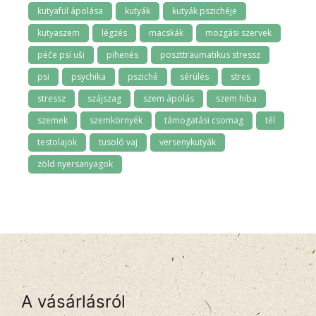
kutyafül ápolása
kutyák
kutyák pszichéje
kutyaszem
légzés
macskák
mozgási szervek
péče psí uši
pihenés
poszttraumatikus stressz
psi
psychika
psziché
sérülés
stres
stressz
szájszag
szem ápolás
szem hiba
szemek
szemkörnyék
támogatási csomag
tél
testolajok
tusoló vaj
versenykutyák
zöld nyersanyagok
A vásárlásról