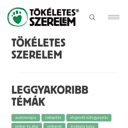
TÖKÉLETES
SZERELEM
LEGGYAKORIBB
TÉMÁK
audioterápia
csillapítás
elegendő vízfogyasztás
ember és állat
emberek
érzékeny kutya