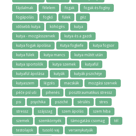
fájdalmak
félelem
fogak
fogak és fogíny
fogápolás
fogkő
fülek
géz
idősebb kutya
köhögés
kutya
kutya - mozgásszervek
kutya és a gazdi
kutya fogak ápolása
Kutya fogkefe
kutya fogsor
kutya fülek
kutya mancs
kutya műtét után
kutya sportolók
kutya szemek
kutyafül
kutyafül ápolása
kutyák
kutyák pszichéje
kutyaszem
légzés
macskák
mozgási szervek
péče psí uši
pihenés
poszttraumatikus stressz
psi
psychika
psziché
sérülés
stres
stressz
szájszag
szem ápolás
szem hiba
szemek
szemkörnyék
támogatási csomag
tél
testolajok
tusoló vaj
versenykutyák