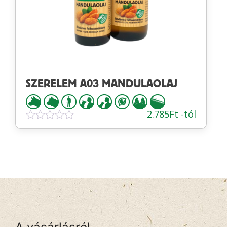
SZERELEM A03 MANDULAOLAJ
2.785
Ft
-tól
Értékelés:
0
/
5