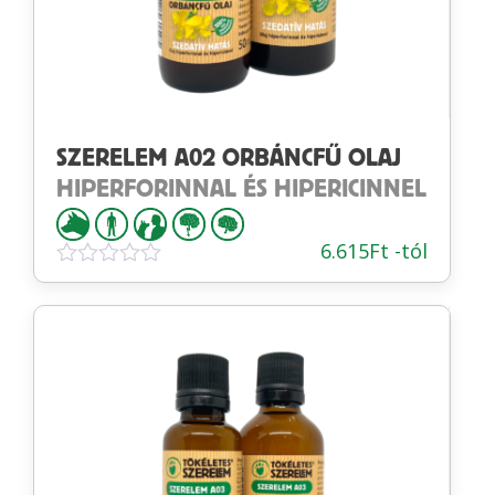
SZERELEM A02 ORBÁNCFŰ OLAJ
HIPERFORINNAL ÉS HIPERICINNEL
6.615
Ft
-tól
Értékelés:
0
/
5