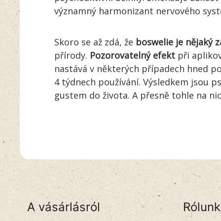
významný harmonizant nervového sys
Skoro se až zdá, že
boswelie je nějaký 
přírody.
Pozorovatelný efekt
při apliko
nastává v některých případech hned po 
4 týdnech používání. Výsledkem jsou psi 
gustem do života. A přesně tohle na ni
A vásárlásról
Rólunk