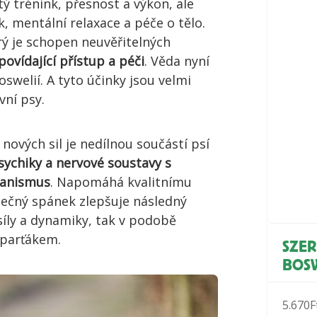
žitý trénink, přesnost a výkon, ale
k, mentální relaxace a péče o tělo.
erý je schopen neuvěřitelných
povídající přístup a péči
. Věda nyní
swelií. A tyto účinky jsou velmi
vní psy.
nových sil je nedílnou součástí psí
ychiky a nervové soustavy s
ganismus
. Napomáhá kvalitnímu
ečný spánek zlepšuje následný
 síly a dynamiky, tak v podobě
 parťákem.
SZER
BOS
5.670
F