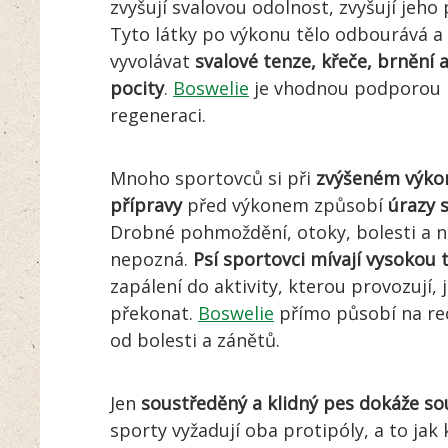
zvyšují svalovou odolnost, zvyšují jeho 
Tyto látky po výkonu tělo odbourává a 
vyvolávat
svalové tenze, křeče, brnění
pocity
.
Boswelie
je vhodnou podporou př
regeneraci.
Mnoho sportovců si při
zvýšeném výko
přípravy
před výkonem způsobí
úrazy 
Drobné pohmoždění, otoky, bolesti a ne
nepozná.
Psí sportovci mívají vysokou t
zapálení do aktivity, kterou provozují,
překonat.
Boswelie
přímo působí na rec
od bolesti a zánětů.
Jen
soustředěný a klidný pes dokáže so
sporty vyžadují oba protipóly, a to jak 