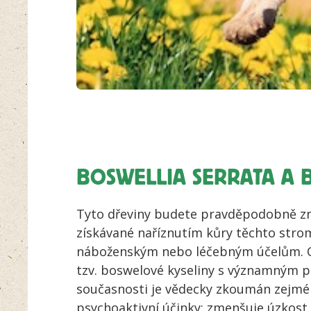
BOSWELLIA SERRATA A B
Tyto dřeviny budete pravděpodobně zná
získávané naříznutím kůry těchto stromů
náboženským nebo léčebným účelům. 
tzv. boswelové kyseliny s významným p
současnosti je vědecky zkoumán zejména 
psychoaktivní účinky: zmenšuje úzkost 