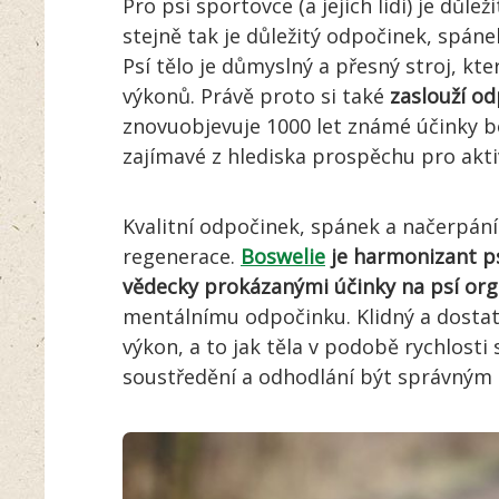
Pro psí sportovce (a jejich lidi) je důle
stejně tak je důležitý odpočinek, spáne
Psí tělo je důmyslný a přesný stroj, kt
výkonů. Právě proto si také
zaslouží od
znovuobjevuje 1000 let známé účinky bo
zajímavé z hlediska prospěchu pro akti
Kvalitní odpočinek, spánek a načerpání 
regenerace.
Boswelie
je harmonizant ps
vědecky prokázanými účinky na psí or
mentálnímu odpočinku. Klidný a dostat
výkon, a to jak těla v podobě rychlosti
soustředění a odhodlání být správným