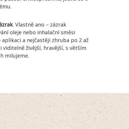
tému.
zázrak
. Vlastně ano – zázrak
vání oleje nebo inhalační směsi
aplikaci a nejčastěji zhruba po 2 až
viditelně živější, hravější, s větším
ch milujeme.