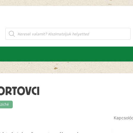
Products
search
ORTOVCI
ziché
Kapcsoló