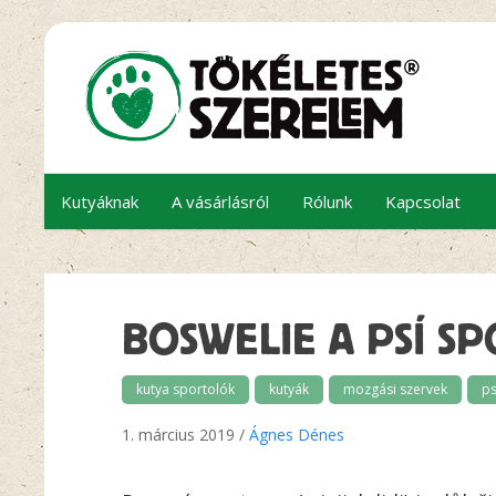
Kutyáknak
A vásárlásról
Rólunk
Kapcsolat
BOSWELIE A PSÍ SP
kutya sportolók
kutyák
mozgási szervek
ps
1. március 2019 /
Ágnes Dénes