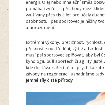
energii. Olej nebo inhalační směs bosw
pomáhají zvířeti s přechody mezi klide
využívány přes tisíc let pro účely duc
osobnosti. I pes sportovec je něžný tvor 
a porozumění.
Extrémní výkony, preciznost, rychlost,
přesnost, soustředění, výdrž a tvrdost.
musí psí sportovec splňovat, aby byl ú
kynologii, bull sportech či agility. Ji
kde dostává zvířecí tělo i psychika za
závody na regeneraci, usnadněme tedy
jemné síly čisté přírody
.