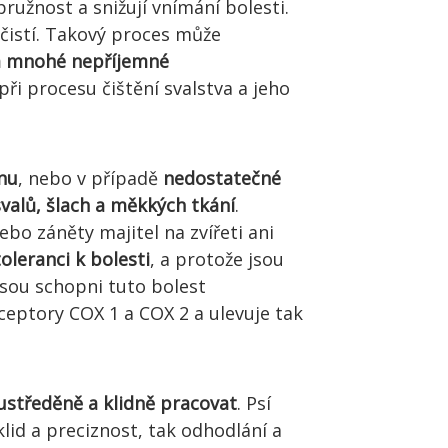
pružnost a snižují vnímání bolesti.
čistí. Takový proces může
 a mnohé nepříjemné
i procesu čištění svalstva a jeho
nu
, nebo v případě
nedostatečné
svalů, šlach a měkkých tkání
.
bo záněty majitel na zvířeti ani
oleranci k bolesti
, a protože jsou
 jsou schopni tuto bolest
eptory COX 1 a COX 2 a ulevuje tak
ustředěně a klidně pracovat
. Psí
klid a preciznost, tak odhodlání a