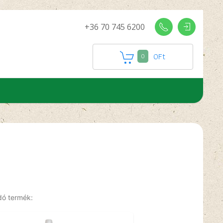
+36 70 745 6200
0
Ft
0
dó termék: