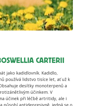
OSWELLIA CARTERII
t jako kadidlovník. Kadidlo,
 používá lidstvo tisíce let, ať už k
Obsahuje desítky monoterpenů a
rotizánětlivým účinkem. V
účinek při léčbě artritidy, ale i
a působí antidepresivně, jedná se o