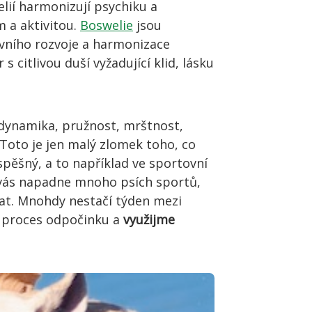
elií harmonizují psychiku a
m a aktivitou.
Boswelie
jsou
hovního rozvoje a harmonizace
s citlivou duší vyžadující klid, lásku
 dynamika, pružnost, mrštnost,
 Toto je jen malý zlomek toho, co
spěšný, a to například ve sportovní
stě vás napadne mnoho psích sportů,
brat. Mnohdy nestačí týden mezi
 proces odpočinku a
využijme