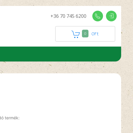
+36 70 745 6200
0
Ft
0
dó termék: