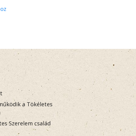
hoz
t
űködik a Tökéletes
m
tes Szerelem család