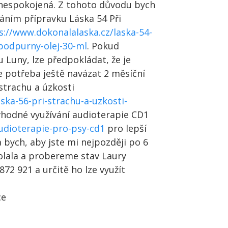
ce nespokojená. Z tohoto důvodu bych
ráním přípravku Láska 54 Při
s://www.dokonalalaska.cz/laska-54-
-podpurny-olej-30-ml
. Pokud
u Luny, lze předpokládat, že je
 potřeba ještě navázat 2 měsíční
strachu a úzkosti
ska-56-pri-strachu-a-uzkosti-
 vhodné využívání audioterapie CD1
udioterapie-pro-psy-cd1
pro lepší
a bych, aby jste mi nejpozději po 6
olala a probereme stav Laury
72 921 a určitě ho lze využít
ce