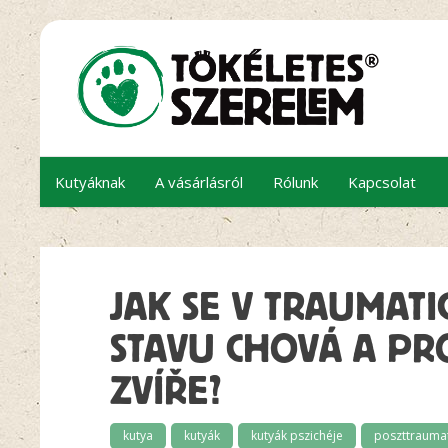
Kutyáknak
A vásárlásról
Rólunk
Kapcsolat
JAK SE V TRAUMAT
STAVU CHOVÁ A PR
ZVÍŘE?
kutya
kutyák
kutyák pszichéje
poszttraumat