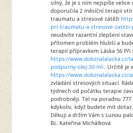
silný, že je s ním nejspíše veli
doporučila 2 měsíční terapii vtí
traumatu a stresové zátěži
http
pri-traumatu-a-stresove-zatezi
neudivíte razantní zlepšení stav
přítomen problém hlubší a bude
terapií přípravkem Láska 56 Při 
https://www.dokonalalaska.cz/la
podpurny-olej-30-ml-
. Určitě je
https://www.dokonalalaska.cz/a
zvládání stresových situací. Rád
týdnech od počátku terapie zav
podrobněji. Tel na poradnu 777 8
kdykoliv, když budete mít dotaz.
Děkuji a držím Vám s Lunou pal
Bc. Kateřina Michálková