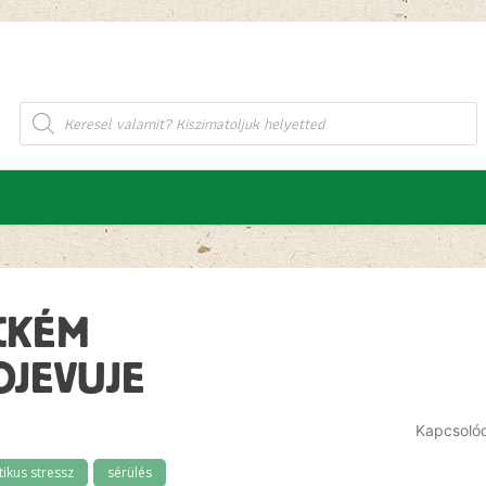
Products
search
ICKÉM
OJEVUJE
Kapcsoló
ikus stressz
sérülés