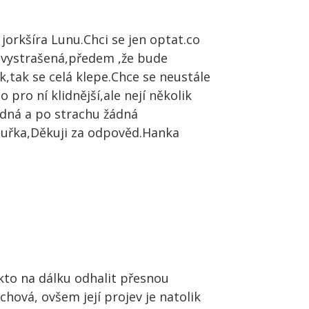
orkšíra Lunu.Chci se jen optat.co
í vystrašená,předem ,že bude
k,tak se celá klepe.Chce se neustále
 pro ní klidnější,ale nejí několik
lidná a po strachu žádná
bouřka,Děkuji za odpověd.Hanka
takto na dálku odhalit přesnou
chová, ovšem její projev je natolik