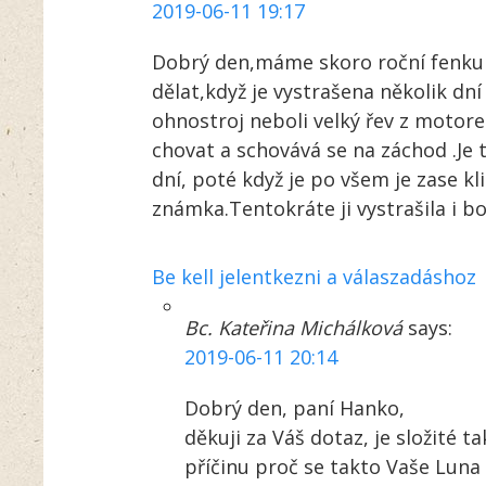
2019-06-11 19:17
Dobrý den,máme skoro roční fenku j
dělat,když je vystrašena několik dn
ohnostroj neboli velký řev z motore
chovat a schovává se na záchod .Je to
dní, poté když je po všem je zase k
známka.Tentokráte ji vystrašila i 
Be kell jelentkezni a válaszadáshoz
Bc. Kateřina Michálková
says:
2019-06-11 20:14
Dobrý den, paní Hanko,
děkuji za Váš dotaz, je složité 
příčinu proč se takto Vaše Luna 