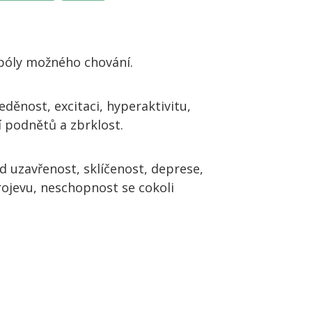
póly možného chování.
děnost, excitaci, hyperaktivitu,
 podnětů a zbrklost.
 uzavřenost, sklíčenost, deprese,
ojevu, neschopnost se cokoli